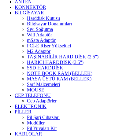
ANTEN
KONNEKTÖR
BİLGİSAYAR
Harddisk Kutusu
Bilgisayar Donanımları
Sıvı Soğutma
Wifi Adaptör
mSata Adaptör
PCİ-E Riser Yükseltici
M2 Adaptör
TAŞINABİLİR HARD DİSK (2.5'')
HARİCİ HARDDİSK (3.5'')
SSD HARDDİSK
NOTE-BOOK RAM (BELLEK)
MASA ÜSTÜ RAM (BELLEK)
Sarf Malzemeleri
MOUSE
CEP TELEFONU
Cep Adaptörler
ELEKTRONİK
PİLLER
Pil Şarj Cihazları
Modüller
Pil Yuvaları Kit
KABLOLAR