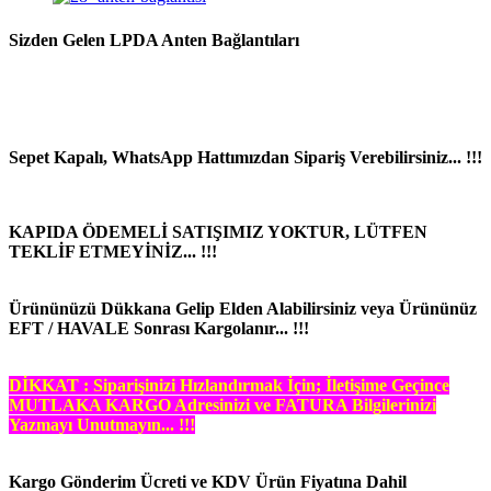
Sizden Gelen LPDA Anten Bağlantıları
Sepet Kapalı, WhatsApp Hattımızdan Sipariş Verebilirsiniz... !!!
KAPIDA ÖDEMELİ SATIŞIMIZ YOKTUR, LÜTFEN
TEKLİF ETMEYİNİZ... !!!
Ürününüzü Dükkana Gelip Elden Alabilirsiniz veya Ürününüz
EFT / HAVALE Sonrası Kargolanır... !!!
DİKKAT : Siparişinizi Hızlandırmak İçin; İletişime Geçince
MUTLAKA KARGO Adresinizi ve FATURA Bilgilerinizi
Yazmayı Unutmayın... !!!
Kargo Gönderim Ücreti ve KDV Ürün Fiyatına Dahil