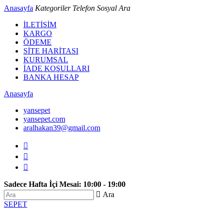
Anasayfa
Kategoriler
Telefon
Sosyal
Ara
İLETİŞİM
KARGO
ÖDEME
SİTE HARİTASI
KURUMSAL
İADE KOŞULLARI
BANKA HESAP
Anasayfa
yansepet
yansepet.com
aralhakan39@gmail.com



Sadece Hafta İçi Mesai: 10:00 - 19:00
 Ara
SEPET