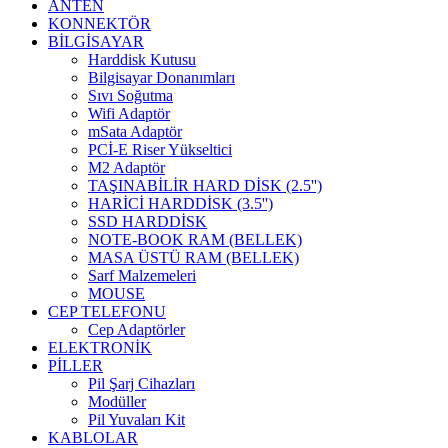
ANTEN
KONNEKTÖR
BİLGİSAYAR
Harddisk Kutusu
Bilgisayar Donanımları
Sıvı Soğutma
Wifi Adaptör
mSata Adaptör
PCİ-E Riser Yükseltici
M2 Adaptör
TAŞINABİLİR HARD DİSK (2.5'')
HARİCİ HARDDİSK (3.5'')
SSD HARDDİSK
NOTE-BOOK RAM (BELLEK)
MASA ÜSTÜ RAM (BELLEK)
Sarf Malzemeleri
MOUSE
CEP TELEFONU
Cep Adaptörler
ELEKTRONİK
PİLLER
Pil Şarj Cihazları
Modüller
Pil Yuvaları Kit
KABLOLAR