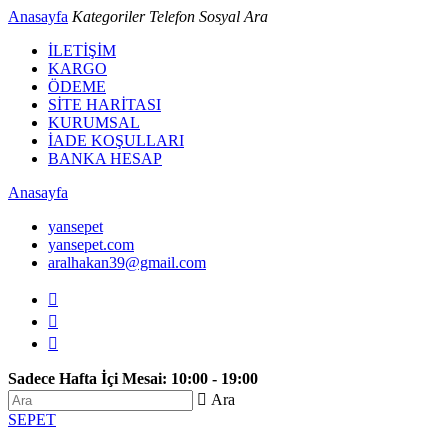
Anasayfa
Kategoriler
Telefon
Sosyal
Ara
İLETİŞİM
KARGO
ÖDEME
SİTE HARİTASI
KURUMSAL
İADE KOŞULLARI
BANKA HESAP
Anasayfa
yansepet
yansepet.com
aralhakan39@gmail.com



Sadece Hafta İçi Mesai: 10:00 - 19:00
 Ara
SEPET