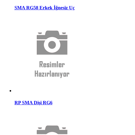
SMA RG58 Erkek İğnesiz Uç
RP SMA Dişi RG6