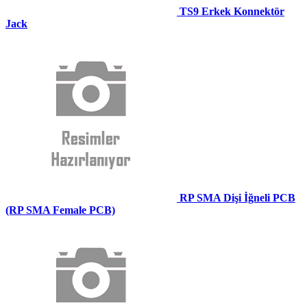
TS9 Erkek Konnektör
Jack
RP SMA Dişi İğneli PCB
(RP SMA Female PCB)