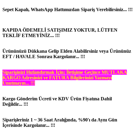
Sepet Kapalı, WhatsApp Hattımızdan Sipariş Verebilirsiniz... !!!
KAPIDA ÖDEMELİ SATIŞIMIZ YOKTUR, LÜTFEN
TEKLİF ETMEYİNİZ... !!!
Ürününüzü Dükkana Gelip Elden Alabilirsiniz veya Ürününüz
EFT / HAVALE Sonrası Kargolanır... !!!
Siparişinizi Hızlandırmak İçin; İletişime Geçince MUTLAKA
KARGO Adresinizi ve FATURA Bilgilerinizi Yazmayı
Unutmayın... !!!
Kargo Gönderim Ücreti ve KDV Ürün Fiyatına Dahil
Değildir... !!!
Siparişleriniz 1 ~ 36 Saat Aralığında, %90'ı da Aynı Gün
İçerisinde Kargolanır... !!!