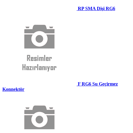
RP SMA Dişi RG6
F RG6 Su Geçirmez
Konnektör