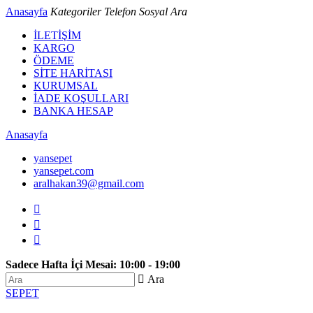
Anasayfa
Kategoriler
Telefon
Sosyal
Ara
İLETİŞİM
KARGO
ÖDEME
SİTE HARİTASI
KURUMSAL
İADE KOŞULLARI
BANKA HESAP
Anasayfa
yansepet
yansepet.com
aralhakan39@gmail.com



Sadece Hafta İçi Mesai: 10:00 - 19:00
 Ara
SEPET