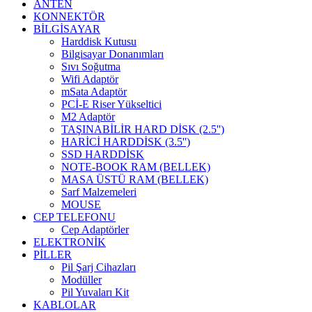
ANTEN
KONNEKTÖR
BİLGİSAYAR
Harddisk Kutusu
Bilgisayar Donanımları
Sıvı Soğutma
Wifi Adaptör
mSata Adaptör
PCİ-E Riser Yükseltici
M2 Adaptör
TAŞINABİLİR HARD DİSK (2.5'')
HARİCİ HARDDİSK (3.5'')
SSD HARDDİSK
NOTE-BOOK RAM (BELLEK)
MASA ÜSTÜ RAM (BELLEK)
Sarf Malzemeleri
MOUSE
CEP TELEFONU
Cep Adaptörler
ELEKTRONİK
PİLLER
Pil Şarj Cihazları
Modüller
Pil Yuvaları Kit
KABLOLAR