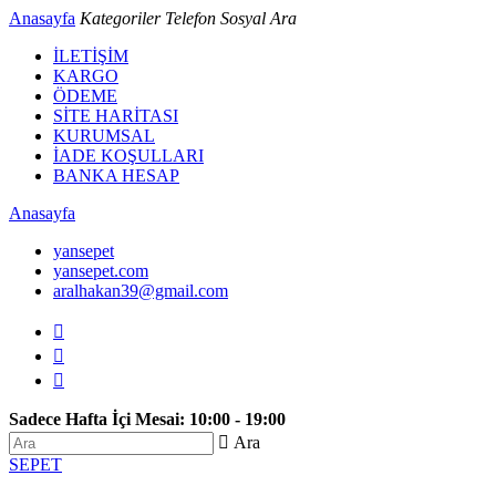
Anasayfa
Kategoriler
Telefon
Sosyal
Ara
İLETİŞİM
KARGO
ÖDEME
SİTE HARİTASI
KURUMSAL
İADE KOŞULLARI
BANKA HESAP
Anasayfa
yansepet
yansepet.com
aralhakan39@gmail.com



Sadece Hafta İçi Mesai: 10:00 - 19:00
 Ara
SEPET