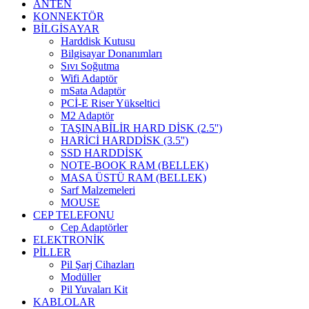
ANTEN
KONNEKTÖR
BİLGİSAYAR
Harddisk Kutusu
Bilgisayar Donanımları
Sıvı Soğutma
Wifi Adaptör
mSata Adaptör
PCİ-E Riser Yükseltici
M2 Adaptör
TAŞINABİLİR HARD DİSK (2.5'')
HARİCİ HARDDİSK (3.5'')
SSD HARDDİSK
NOTE-BOOK RAM (BELLEK)
MASA ÜSTÜ RAM (BELLEK)
Sarf Malzemeleri
MOUSE
CEP TELEFONU
Cep Adaptörler
ELEKTRONİK
PİLLER
Pil Şarj Cihazları
Modüller
Pil Yuvaları Kit
KABLOLAR