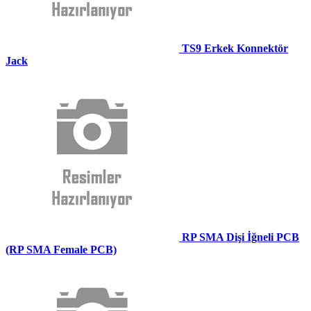
TS9 Erkek Konnektör
Jack
RP SMA Dişi İğneli PCB
(RP SMA Female PCB)