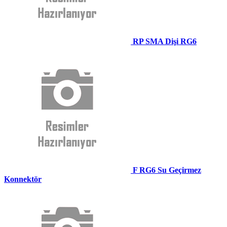
RP SMA Dişi RG6
F RG6 Su Geçirmez
Konnektör