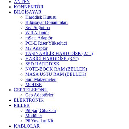
ANTEN
KONNEKTÖR
BİLGİSAYAR
Harddisk Kutusu
Bilgisayar Donanımları
Sıvı Soğutma
Wifi Adaptör
mSata Adaptör
PCİ-E Riser Yükseltici
M2 Adaptör
TAŞINABİLİR HARD DİSK (2.5'')
HARİCİ HARDDİSK (3.5'')
SSD HARDDİSK
NOTE-BOOK RAM (BELLEK)
MASA ÜSTÜ RAM (BELLEK)
Sarf Malzemeleri
MOUSE
CEP TELEFONU
Cep Adaptörler
ELEKTRONİK
PİLLER
Pil Şarj Cihazları
Modüller
Pil Yuvaları Kit
KABLOLAR