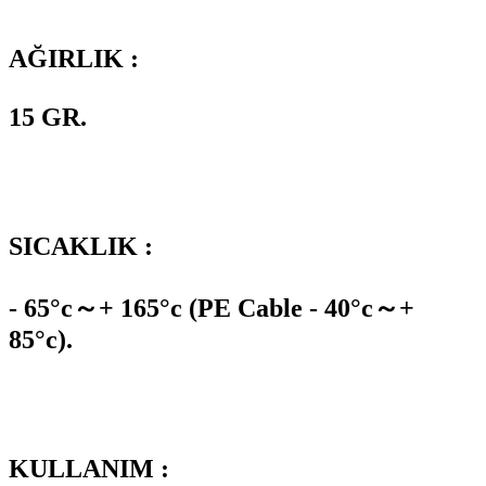
AĞIRLIK :
15 GR.
SICAKLIK :
- 65°c～+ 165°c (PE Cable - 40°c～+
85°c).
KULLANIM :