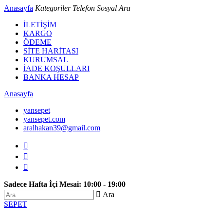
Anasayfa
Kategoriler
Telefon
Sosyal
Ara
İLETİŞİM
KARGO
ÖDEME
SİTE HARİTASI
KURUMSAL
İADE KOŞULLARI
BANKA HESAP
Anasayfa
yansepet
yansepet.com
aralhakan39@gmail.com



Sadece Hafta İçi Mesai: 10:00 - 19:00
 Ara
SEPET